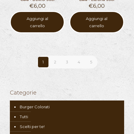
€
6,00
€
6,00
Aggiungi al
Aggiungi al
carrello
carrello
1
2
3
4
5
Categorie
Burger Colorati
Tutti
Scelti per te!