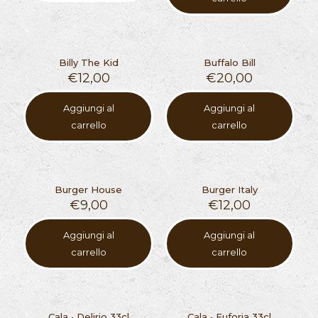
Billy The Kid
Buffalo Bill
€
12,00
€
20,00
Aggiungi al
Aggiungi al
carrello
carrello
Burger House
Burger Italy
€
9,00
€
12,00
Aggiungi al
Aggiungi al
carrello
carrello
Cala • Delirio 33cl
Cala • Euforia 33cl