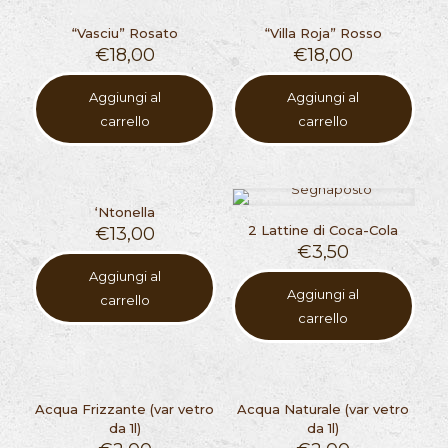
“Vasciu” Rosato
“Villa Roja” Rosso
€
18,00
€
18,00
Aggiungi al
Aggiungi al
carrello
carrello
‘Ntonella
2 Lattine di Coca-Cola
€
13,00
€
3,50
Aggiungi al
Aggiungi al
carrello
carrello
Acqua Frizzante (var vetro
Acqua Naturale (var vetro
da 1l)
da 1l)