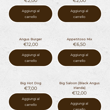
€
2,00
€
2,00
Aggiungi al
Aggiungi al
carrello
carrello
Angus Burger
Appetitoso Mix
€
12,00
€
6,50
Aggiungi al
Aggiungi al
carrello
carrello
Big Hot Dog
Big Saloon (Black Angus
€
7,00
Irlanda)
€
12,00
Aggiungi al
Aggiungi al
carrello
carrello