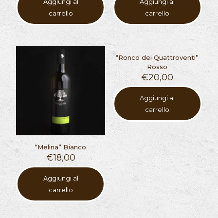
Aggiungi al
Aggiungi al
carrello
carrello
“Ronco dei Quattroventi”
Rosso
€
20,00
Aggiungi al
carrello
“Melina” Bianco
€
18,00
Aggiungi al
carrello