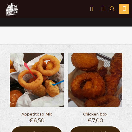
Appetitoso Mix
Chicken box
€
6,50
€
7,00