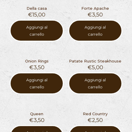
Della casa
Forte Apache
€
15,00
€
3,50
Aggiungi al
Aggiungi al
carrello
carrello
Onion Rings
Patate Rustic Steakhouse
€
3,50
€
5,00
Aggiungi al
Aggiungi al
carrello
carrello
Queen
Red Country
€
3,50
€
2,50