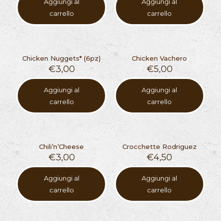
Aggiungi al
Aggiungi al
carrello
carrello
Chicken Nuggets* (6pz)
Chicken Vachero
€
3,00
€
5,00
Aggiungi al
Aggiungi al
carrello
carrello
Chili’n’Cheese
Crocchette Rodriguez
€
3,00
€
4,50
Aggiungi al
Aggiungi al
carrello
carrello