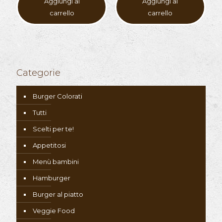
Aggiungi al
Aggiungi al
carrello
carrello
Categorie
Burger Colorati
Tutti
Scelti per te!
Appetitosi
Menù bambini
Hamburger
Burger al piatto
Veggie Food