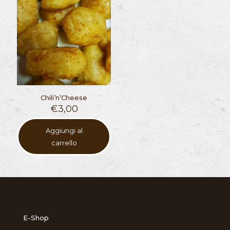
Chili’n’Cheese
€
3,00
Aggiungi al
carrello
E-Shop