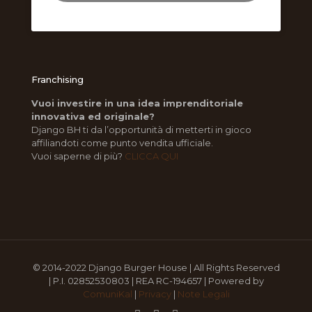
Franchising
Vuoi investire in una idea imprenditoriale
innovativa ed originale?
Django BH ti da l’opportunità di metterti in gioco
affiliandoti come punto vendita ufficiale.
Vuoi saperne di più?
CLICCA QUI
© 2014-2022 Django Burger House | All Rights Reserved
| P.I. 02852530803 | REA RC-194657 | Powered by
ComuniKal
|
Privacy
|
Note Legali