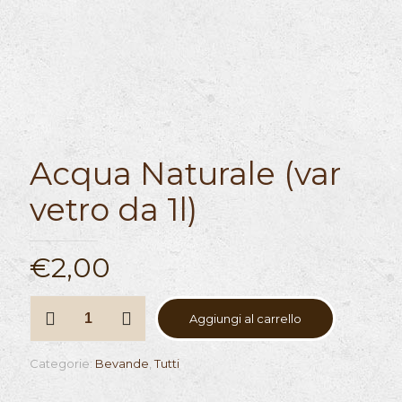
Acqua Naturale (var
vetro da 1l)
€
2,00
Acqua
Aggiungi al carrello
Naturale
(var
vetro
Categorie:
Bevande
,
Tutti
da
1l)