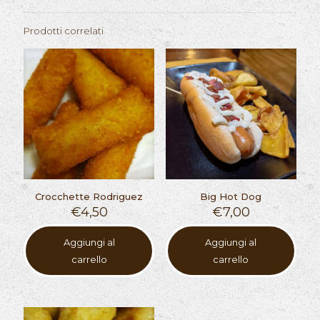
quantità
Prodotti correlati
Crocchette Rodriguez
Big Hot Dog
€
4,50
€
7,00
Aggiungi al
Aggiungi al
carrello
carrello