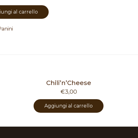
ungi al carrello
anini
Chili’n’Cheese
€
3,00
Aggiungi al carrello