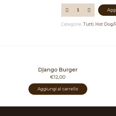
Pancho
Aggi
Villa
(ciabatta)
Categorie:
Tutti
,
Hot Dog/P
quantità
Django Burger
€
12,00
Aggiungi al carrello