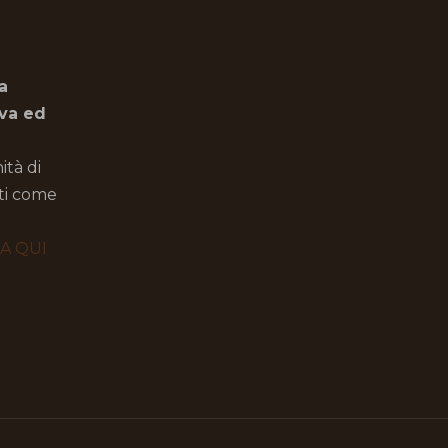
a
iva ed
ità di
oti come
CA QUI