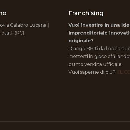
mo
Franchising
rovia Calabro Lucana |
Vuoi investire in una ide
iosa J. (RC)
imprenditoriale innovat
originale?
Django BH ti da l’opportun
metterti in gioco affiliand
punto vendita ufficiale.
Vuoi saperne di più?
CLIC