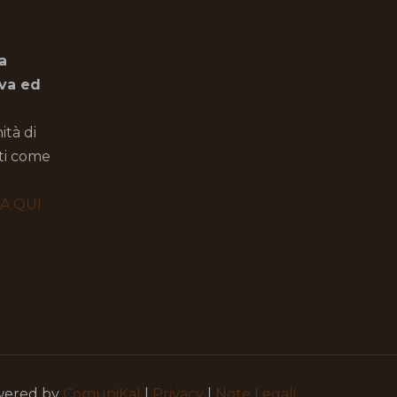
a
iva ed
ità di
oti come
CA QUI
owered by
ComuniKal
|
Privacy
|
Note Legali