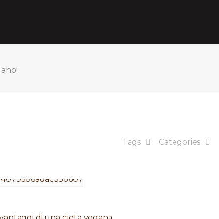
gano!
Tags
Categories
vantaggi di una dieta vegana.