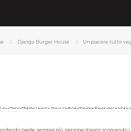
me
Django Burger House
Un piacere tutto ve
prendendo piede, sempre più persone stanno scoprendo i 