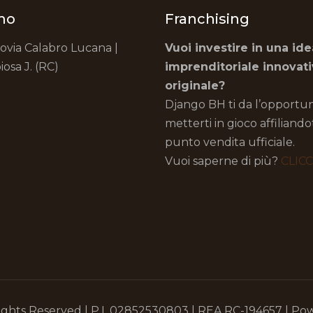
mo
Franchising
rovia Calabro Lucana |
Vuoi investire in una ide
iosa J. (RC)
imprenditoriale innovat
originale?
Django BH ti da l’opportun
metterti in gioco affiliand
punto vendita ufficiale.
Vuoi saperne di più?
CLIC
ights Reserved | P.I. 02852530803 | REA RC-194657 | P