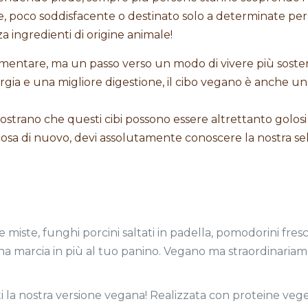
le, poco soddisfacente o destinato solo a determinate
a ingredienti di origine animale!
imentare, ma un passo verso un modo di vivere più sosten
rgia e una migliore digestione, il cibo vegano è anche u
ostrano che questi cibi possono essere altrettanto golosi 
a di nuovo, devi assolutamente conoscere la nostra selez
iste, funghi porcini saltati in padella, pomodorini fresc
na marcia in più al tuo panino. Vegano ma straordinari
 la nostra versione vegana! Realizzata con proteine veget