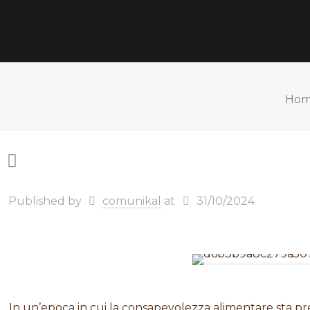
Ho
Published by
comunikal
at
31/10/2024
In un’epoca in cui la consapevolezza alimentare sta 