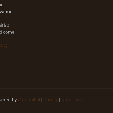
a
iva ed
ità di
oti come
CA QUI
owered by
ComuniKal
|
Privacy
|
Note Legali