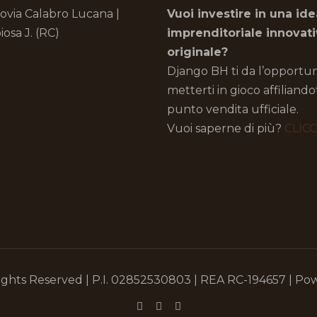
rovia Calabro Lucana |
Vuoi investire in una ide
iosa J. (RC)
imprenditoriale innovat
originale?
Django BH ti da l’opportun
metterti in gioco affiliand
punto vendita ufficiale.
Vuoi saperne di più?
CLIC
ights Reserved | P.I. 02852530803 | REA RC-194657 | P