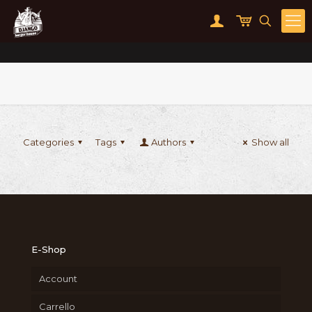
Categories
Tags
Authors
Show all
E-Shop
Account
Carrello