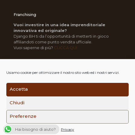
Franchising
Vuoi investire in una idea imprenditoriale
innovativa ed originale?
Django BH ti da l’opportunità di metterti in gioco
affiliandoti come punto vendita ufficiale.
Vuoi saperne di più?
CLICCA QUI
Usiamo cookie per ottimizzare il nostro sito web ed i nostri servizi.
Accetta
© 2014-2022 Django Burger House | All Rights Reserved
| P.I. 02852530803 | REA RC-194657 | Powered by
Chiudi
ComuniKal
|
Privacy
|
Note Legali
Preferenze
Hai bisogno di aiuto?
Privacy