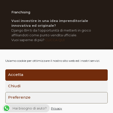
Franchising
Vuoi investire in una idea imprenditoriale
innovativa ed originale?
Django BH ti da l’opportunità di metterti in gioco
affiliandoti come punto vendita ufficiale.
Vuoi saperne di più?
CLICCA QUI
Usiamo cookie per ottimizzare il nostro sito web ed i nostri servizi.
Accetta
© 2014-2022 Django Burger House | All Rights Reserved
| P.I. 02852530803 | REA RC-194657 | Powered by
Chiudi
ComuniKal
|
Privacy
|
Note Legali
Preferenze
Hai bisogno di aiuto?
Privacy