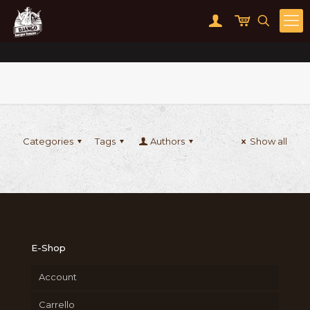
Categories
Tags
Authors
Show all
E-Shop
Account
Carrello