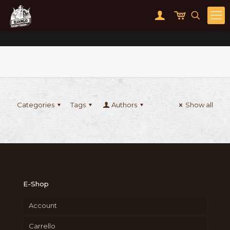
Categories
Tags
Authors
Show all
E-Shop
Account
Carrello