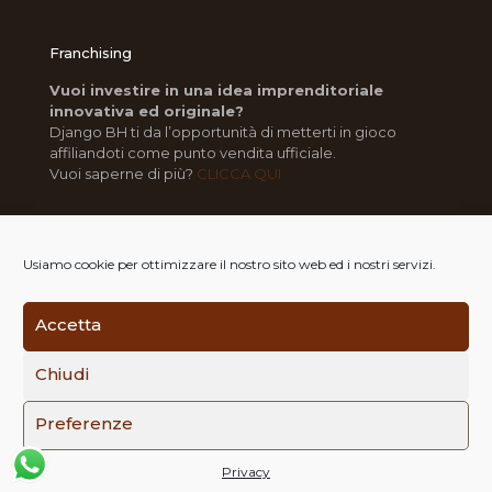
Franchising
Vuoi investire in una idea imprenditoriale
innovativa ed originale?
Django BH ti da l’opportunità di metterti in gioco
affiliandoti come punto vendita ufficiale.
Vuoi saperne di più?
CLICCA QUI
Usiamo cookie per ottimizzare il nostro sito web ed i nostri servizi.
Accetta
© 2014-2022 Django Burger House | All Rights Reserved
| P.I. 02852530803 | REA RC-194657 | Powered by
Chiudi
ComuniKal
|
Privacy
|
Note Legali
Preferenze
Privacy